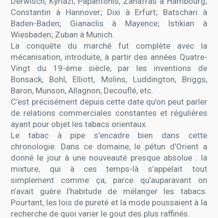
Derwisch, Kyriazi, Papantonis, Zanafras à Hambourg;
Constantin à Hannover; Dixi à Erfurt; Batschari à
Baden-Baden; Gianaclis à Mayence; Istikian à
Wiesbaden; Zuban à Munich.
La conquête du marché fut complète avec la
mécanisation, introduite, à partir des années Quatre-
Vingt du 19-ème siècle, par les inventions de
Bonsack, Bohl, Elliott, Molins, Luddington, Briggs,
Baron, Munson, Allagnon, Decouflé, etc.
C’est précisément depuis cette date qu’on peut parler
de relations commerciales constantes et régulières
ayant pour objet les tabacs orientaux.
Le tabac à pipe s’encadre bien dans cette
chronologie. Dans ce domaine, le pétun d’Orient a
donné le jour à une nouveauté presque absolue : la
mixture, qui à ces temps-là s’appelait tout
simplement comme ça, parce qu’auparavant on
n’avait guère l’habitude de mélanger les tabacs.
Pourtant, les lois de pureté et la mode poussaient à la
recherche de quoi varier le gout des plus raffinés.