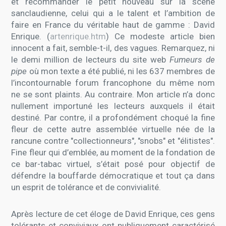
et recommander le petit nouveau sur la scène
sanclaudienne, celui qui a le talent et l’ambition de
faire en France du véritable haut de gamme : David
Enrique. (
artenrique.htm
) Ce modeste article bien
innocent a fait, semble-t-il, des vagues. Remarquez, ni
le demi million de lecteurs du site web
Fumeurs de
pipe
où mon texte a été publié, ni les 637 membres de
l’incontournable forum francophone du même nom
ne se sont plaints. Au contraire. Mon article n’a donc
nullement importuné les lecteurs auxquels il était
destiné. Par contre, il a profondément choqué la fine
fleur de cette autre assemblée virtuelle née de la
rancune contre "collectionneurs", "snobs" et "élitistes".
Fine fleur qui d’emblée, au moment de la fondation de
ce bar-tabac virtuel, s’était posé pour objectif de
défendre la bouffarde démocratique et tout ça dans
un esprit de tolérance et de convivialité.
Après lecture de cet éloge de David Enrique, ces gens
tolérants et conviviaux ont publiquement caractérisé