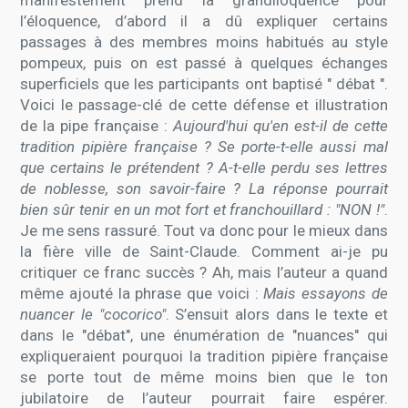
manifestement prend la grandiloquence pour
l’éloquence, d’abord il a dû expliquer certains
passages à des membres moins habitués au style
pompeux, puis on est passé à quelques échanges
superficiels que les participants ont baptisé " débat ".
Voici le passage-clé de cette défense et illustration
de la pipe française :
Aujourd'hui qu'en est-il de cette
tradition pipière française ? Se porte-t-elle aussi mal
que certains le prétendent ? A-t-elle perdu ses lettres
de noblesse, son savoir-faire ? La réponse pourrait
bien sûr tenir en un mot fort et franchouillard : "NON !"
.
Je me sens rassuré. Tout va donc pour le mieux dans
la fière ville de Saint-Claude. Comment ai-je pu
critiquer ce franc succès ? Ah, mais l’auteur a quand
même ajouté la phrase que voici :
Mais essayons de
nuancer le "cocorico"
. S’ensuit alors dans le texte et
dans le "débat", une énumération de "nuances" qui
expliqueraient pourquoi la tradition pipière française
se porte tout de même moins bien que le ton
jubilatoire de l’auteur pourrait faire espérer.