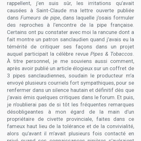
rappellent, j’en suis sûr, les irritations qu’avait
causées à Saint-Claude ma lettre ouverte publiée
dans
Fumeurs de pipe
, dans laquelle j’osais formuler
des reproches à l’encontre de la pipe française.
Certains ont pu constater avec moi la rancune dont a
fait montre un patron sanclaudien quand j’avais eu la
témérité de critiquer ses façons dans un projet
auquel participait la célèbre revue
Pipes & Tobaccos
.
À titre personnel, je me souviens aussi comment,
après avoir publié un article élogieux sur un coffret de
3 pipes sanclaudiennes, soudain le producteur m’a
envoyé plusieurs courriels fort sympathiques, pour se
renfermer dans un silence hautain et définitif dès que
j’avais émis quelques critiques dans le forum. Et puis,
je n’oublierai pas de si tôt les fréquentes remarques
désobligeantes à mon égard de la main d’un
propriétaire de civette provinciale, faites dans ce
fameux haut lieu de la tolérance et de la convivialité,
alors qu’avant il m’avait plusieurs fois contacté en
privé quand ses connaissances pipières s’avéraient