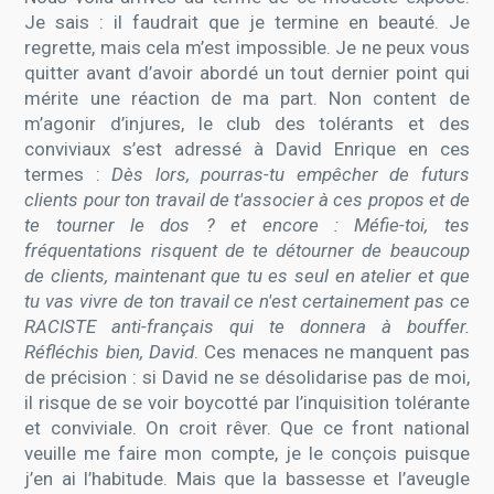
Je sais : il faudrait que je termine en beauté. Je
regrette, mais cela m’est impossible. Je ne peux vous
quitter avant d’avoir abordé un tout dernier point qui
mérite une réaction de ma part. Non content de
m’agonir d’injures, le club des tolérants et des
conviviaux s’est adressé à David Enrique en ces
termes :
Dès lors, pourras-tu empêcher de futurs
clients pour ton travail de t'associer à ces propos et de
te tourner le dos ? et encore : Méfie-toi, tes
fréquentations risquent de te détourner de beaucoup
de clients, maintenant que tu es seul en atelier et que
tu vas vivre de ton travail ce n'est certainement pas ce
RACISTE anti-français qui te donnera à bouffer.
Réfléchis bien, David
. Ces menaces ne manquent pas
de précision : si David ne se désolidarise pas de moi,
il risque de se voir boycotté par l’inquisition tolérante
et conviviale. On croit rêver. Que ce front national
veuille me faire mon compte, je le conçois puisque
j’en ai l’habitude. Mais que la bassesse et l’aveugle