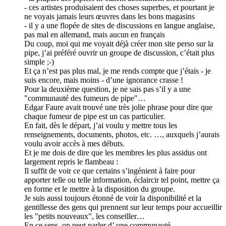
- ces artistes produisaient des choses superbes, et pourtant je
ne voyais jamais leurs œuvres dans les bons magasins
- il y a une flopée de sites de discussions en langue anglaise,
pas mal en allemand, mais aucun en français
Du coup, moi qui me voyait déjà créer mon site perso sur la
pipe, j’ai préféré ouvrir un groupe de discussion, c’était plus
simple ;-)
Et ça n’est pas plus mal, je me rends compte que j’étais - je
suis encore, mais moins - d’une ignorance crasse !
Pour la deuxième question, je ne sais pas s’il y a une
"communauté des fumeurs de pipe"…
Edgar Faure avait trouvé une très jolie phrase pour dire que
chaque fumeur de pipe est un cas particulier.
En fait, dès le départ, j’ai voulu y mettre tous les
renseignements, documents, photos, etc. …, auxquels j’aurais
voulu avoir accès à mes débuts.
Et je me dois de dire que les membres les plus assidus ont
largement repris le flambeau :
Il suffit de voir ce que certains s’ingénient à faire pour
apporter telle ou telle information, éclaircir tel point, mettre ça
en forme et le mettre à la disposition du groupe.
Je suis aussi toujours étonné de voir la disponibilité et la
gentillesse des gens qui prennent sur leur temps pour accueillir
les "petits nouveaux", les conseiller…
En ce sens, on peut parler d’ une communauté.