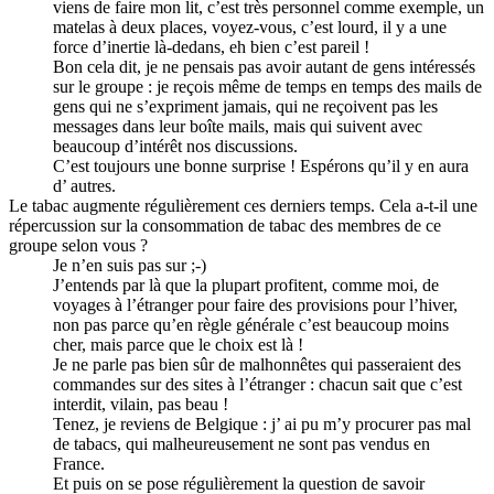
viens de faire mon lit, c’est très personnel comme exemple, un
matelas à deux places, voyez-vous, c’est lourd, il y a une
force d’inertie là-dedans, eh bien c’est pareil !
Bon cela dit, je ne pensais pas avoir autant de gens intéressés
sur le groupe : je reçois même de temps en temps des mails de
gens qui ne s’expriment jamais, qui ne reçoivent pas les
messages dans leur boîte mails, mais qui suivent avec
beaucoup d’intérêt nos discussions.
C’est toujours une bonne surprise ! Espérons qu’il y en aura
d’ autres.
Le tabac augmente régulièrement ces derniers temps. Cela a-t-il une
répercussion sur la consommation de tabac des membres de ce
groupe selon vous ?
Je n’en suis pas sur ;-)
J’entends par là que la plupart profitent, comme moi, de
voyages à l’étranger pour faire des provisions pour l’hiver,
non pas parce qu’en règle générale c’est beaucoup moins
cher, mais parce que le choix est là !
Je ne parle pas bien sûr de malhonnêtes qui passeraient des
commandes sur des sites à l’étranger : chacun sait que c’est
interdit, vilain, pas beau !
Tenez, je reviens de Belgique : j’ ai pu m’y procurer pas mal
de tabacs, qui malheureusement ne sont pas vendus en
France.
Et puis on se pose régulièrement la question de savoir