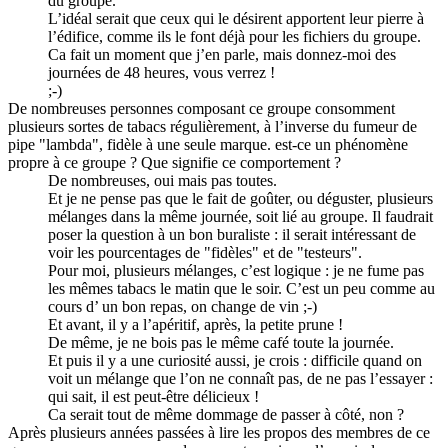
du groupe.
L’idéal serait que ceux qui le désirent apportent leur pierre à
l’édifice, comme ils le font déjà pour les fichiers du groupe.
Ca fait un moment que j’en parle, mais donnez-moi des
journées de 48 heures, vous verrez !
;-)
De nombreuses personnes composant ce groupe consomment
plusieurs sortes de tabacs régulièrement, à l’inverse du fumeur de
pipe "lambda", fidèle à une seule marque. est-ce un phénomène
propre à ce groupe ? Que signifie ce comportement ?
De nombreuses, oui mais pas toutes.
Et je ne pense pas que le fait de goûter, ou déguster, plusieurs
mélanges dans la même journée, soit lié au groupe. Il faudrait
poser la question à un bon buraliste : il serait intéressant de
voir les pourcentages de "fidèles" et de "testeurs".
Pour moi, plusieurs mélanges, c’est logique : je ne fume pas
les mêmes tabacs le matin que le soir. C’est un peu comme au
cours d’ un bon repas, on change de vin ;-)
Et avant, il y a l’apéritif, après, la petite prune !
De même, je ne bois pas le même café toute la journée.
Et puis il y a une curiosité aussi, je crois : difficile quand on
voit un mélange que l’on ne connaît pas, de ne pas l’essayer :
qui sait, il est peut-être délicieux !
Ca serait tout de même dommage de passer à côté, non ?
Après plusieurs années passées à lire les propos des membres de ce