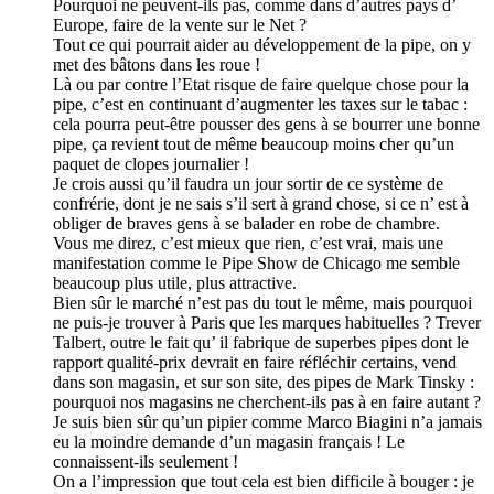
Pourquoi ne peuvent-ils pas, comme dans d’autres pays d’
Europe, faire de la vente sur le Net ?
Tout ce qui pourrait aider au développement de la pipe, on y
met des bâtons dans les roue !
Là ou par contre l’Etat risque de faire quelque chose pour la
pipe, c’est en continuant d’augmenter les taxes sur le tabac :
cela pourra peut-être pousser des gens à se bourrer une bonne
pipe, ça revient tout de même beaucoup moins cher qu’un
paquet de clopes journalier !
Je crois aussi qu’il faudra un jour sortir de ce système de
confrérie, dont je ne sais s’il sert à grand chose, si ce n’ est à
obliger de braves gens à se balader en robe de chambre.
Vous me direz, c’est mieux que rien, c’est vrai, mais une
manifestation comme le Pipe Show de Chicago me semble
beaucoup plus utile, plus attractive.
Bien sûr le marché n’est pas du tout le même, mais pourquoi
ne puis-je trouver à Paris que les marques habituelles ? Trever
Talbert, outre le fait qu’ il fabrique de superbes pipes dont le
rapport qualité-prix devrait en faire réfléchir certains, vend
dans son magasin, et sur son site, des pipes de Mark Tinsky :
pourquoi nos magasins ne cherchent-ils pas à en faire autant ?
Je suis bien sûr qu’un pipier comme Marco Biagini n’a jamais
eu la moindre demande d’un magasin français ! Le
connaissent-ils seulement !
On a l’impression que tout cela est bien difficile à bouger : je