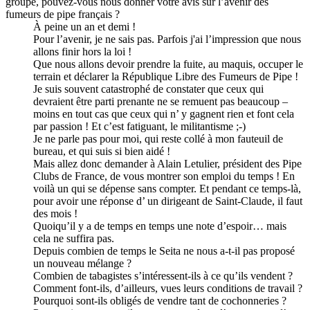
groupe, pouvez-vous nous donner votre avis sur l’avenir des
fumeurs de pipe français ?
À peine un an et demi !
Pour l’avenir, je ne sais pas. Parfois j'ai l’impression que nous
allons finir hors la loi !
Que nous allons devoir prendre la fuite, au maquis, occuper le
terrain et déclarer la République Libre des Fumeurs de Pipe !
Je suis souvent catastrophé de constater que ceux qui
devraient être parti prenante ne se remuent pas beaucoup –
moins en tout cas que ceux qui n’ y gagnent rien et font cela
par passion ! Et c’est fatiguant, le militantisme ;-)
Je ne parle pas pour moi, qui reste collé à mon fauteuil de
bureau, et qui suis si bien aidé !
Mais allez donc demander à Alain Letulier, président des Pipe
Clubs de France, de vous montrer son emploi du temps ! En
voilà un qui se dépense sans compter. Et pendant ce temps-là,
pour avoir une réponse d’ un dirigeant de Saint-Claude, il faut
des mois !
Quoiqu’il y a de temps en temps une note d’espoir… mais
cela ne suffira pas.
Depuis combien de temps le Seita ne nous a-t-il pas proposé
un nouveau mélange ?
Combien de tabagistes s’intéressent-ils à ce qu’ils vendent ?
Comment font-ils, d’ailleurs, vues leurs conditions de travail ?
Pourquoi sont-ils obligés de vendre tant de cochonneries ?