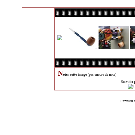
N
oter cette image
(pas encore de note)
Survoler 
Powered 