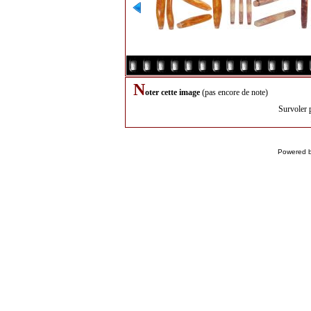
N
oter cette image
(pas encore de note)
Survoler 
Powered 