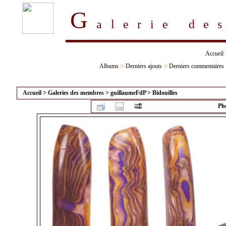
G
alerie d
Accueil
Albums
Derniers ajouts
Derniers commentaires
Accueil
>
Galeries des membres
>
guillaumeFdP
>
Bidouilles
Pho