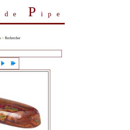
P
s de
ipe
s
Rechercher