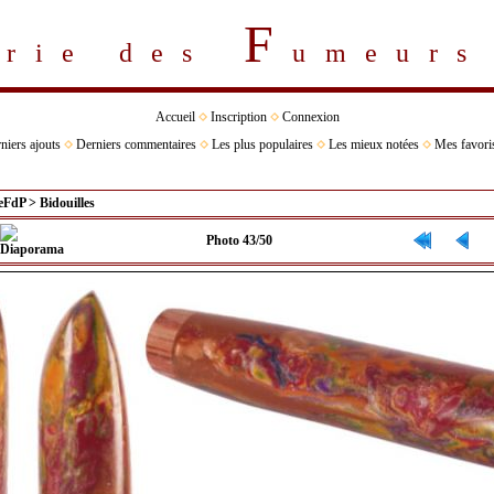
F
erie des
umeur
Accueil
Inscription
Connexion
niers ajouts
Derniers commentaires
Les plus populaires
Les mieux notées
Mes favori
eFdP
>
Bidouilles
Photo 43/50