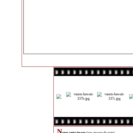
N
oter cette image
(pas encore de note)