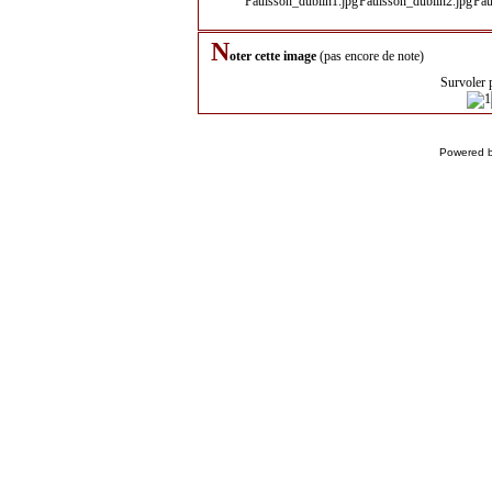
N
oter cette image
(pas encore de note)
Survoler 
Powered 