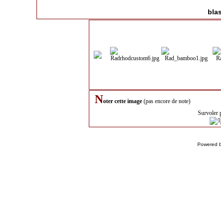
bla
N
oter cette image
(pas encore de note)
Survoler 
Powered 