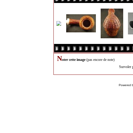
N
oter cette image
(pas encore de note)
Survoler 
Powered 