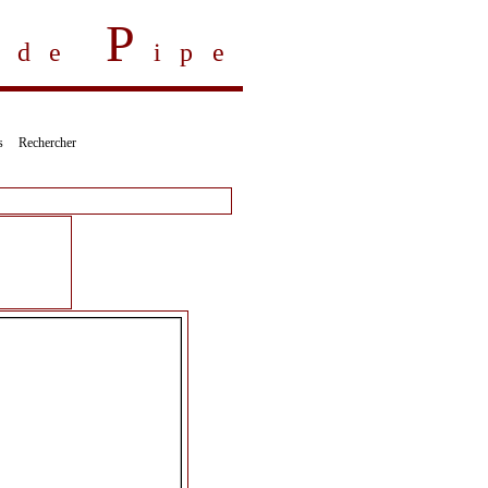
P
s de
ipe
s
Rechercher