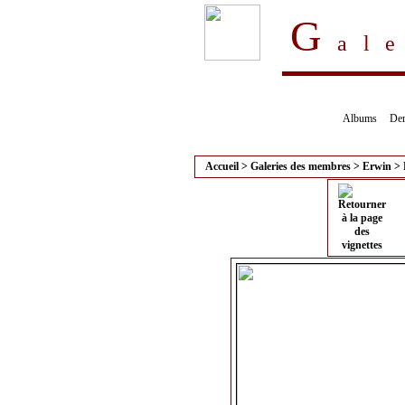
G
al
Albums
Der
Accueil
>
Galeries des membres
>
Erwin
>