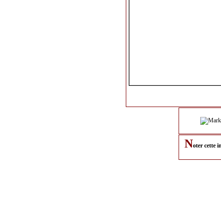
N
oter cette 