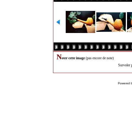
N
oter cette image
(pas encore de note)
Survoler 
Powered 