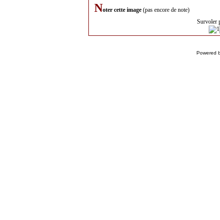
N
oter cette image
(pas encore de note)
Survoler 
Powered 