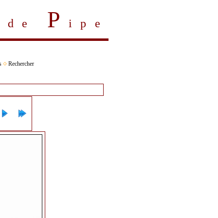
P
s de
ipe
s
Rechercher