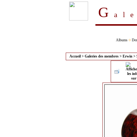
G
al
Albums
Der
Accueil
>
Galeries des membres
>
Erwin
>