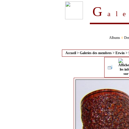
G
al
Albums
Der
Accueil
>
Galeries des membres
>
Erwin
>