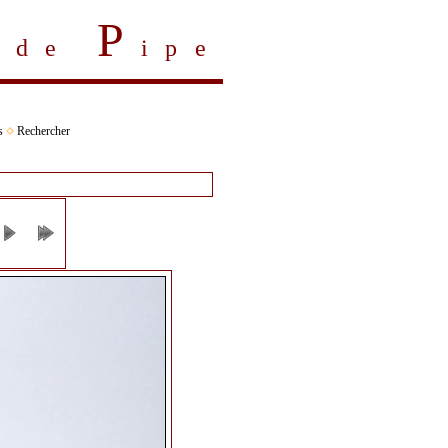
P
s de
ipe
s
Rechercher