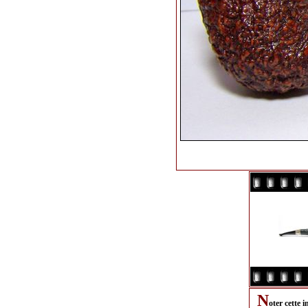
N
oter cette 