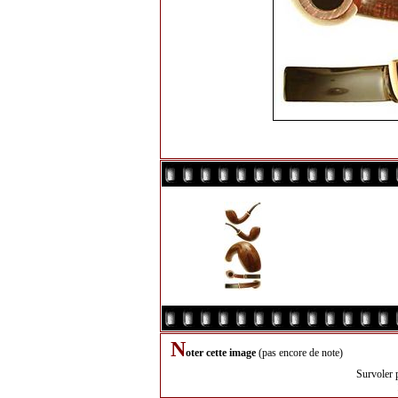
N
oter cette image
(pas encore de note)
Survoler 