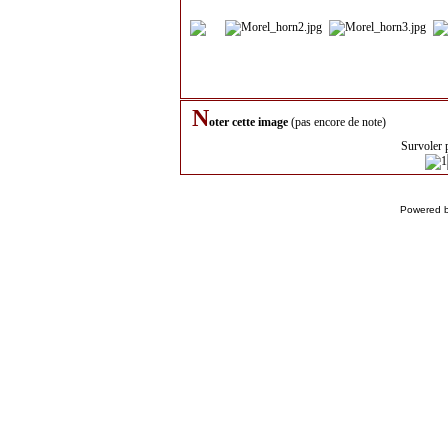
N
oter cette image
(pas encore de note)
Survoler 
Powered 