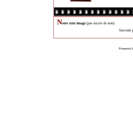
N
oter cette image
(pas encore de note)
Survoler 
Powered 