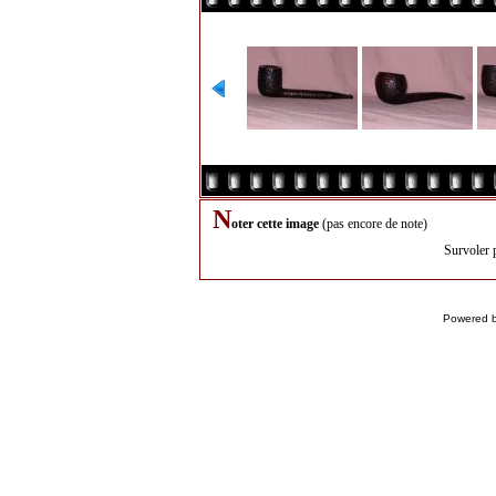
N
oter cette image
(pas encore de note)
Survoler 
Powered 