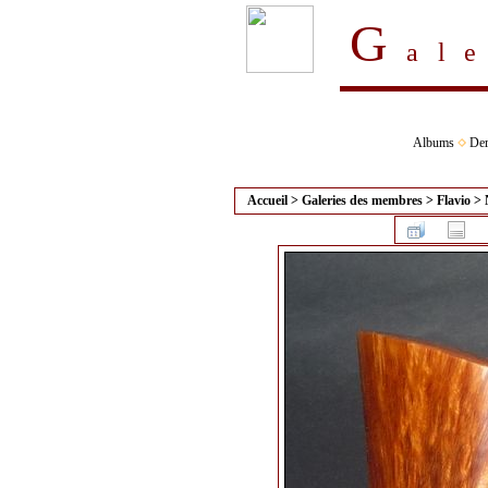
G
al
Albums
Der
Accueil
>
Galeries des membres
>
Flavio
>