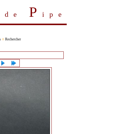
P
s de
ipe
s
Rechercher