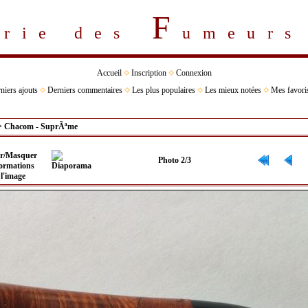
F
erie des
umeur
Accueil
Inscription
Connexion
niers ajouts
Derniers commentaires
Les plus populaires
Les mieux notées
Mes favori
>
Chacom - SuprÃªme
Photo 2/3