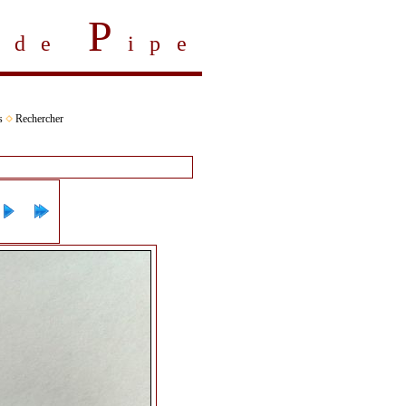
P
s de
ipe
s
Rechercher