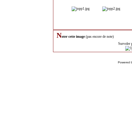
N
oter cette image
(pas encore de note)
Survoler 
Powered 