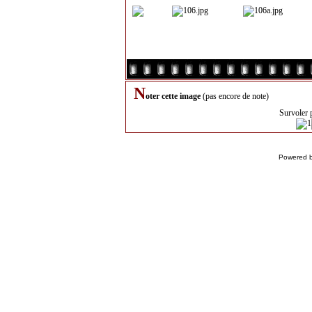
N
oter cette image
(pas encore de note)
Survoler 
Powered 