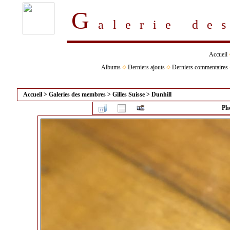
G
alerie d
Accueil
Albums
Derniers ajouts
Derniers commentaires
Accueil
>
Galeries des membres
>
Gilles Suisse
>
Dunhill
Pho