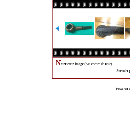
N
oter cette image
(pas encore de note)
Survoler 
Powered 