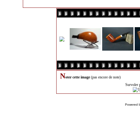
N
oter cette image
(pas encore de note)
Survoler 
Powered 