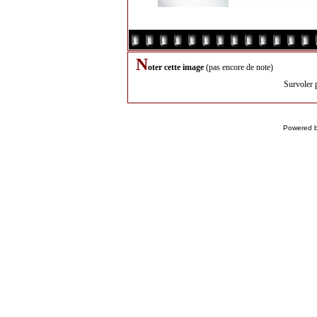
N
oter cette image
(pas encore de note)
Survoler 
Powered 