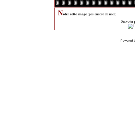
N
oter cette image
(pas encore de note)
Survoler 
Powered 