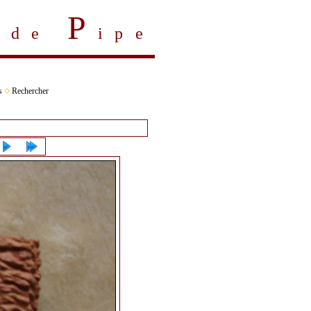
P
s de
ipe
s
Rechercher