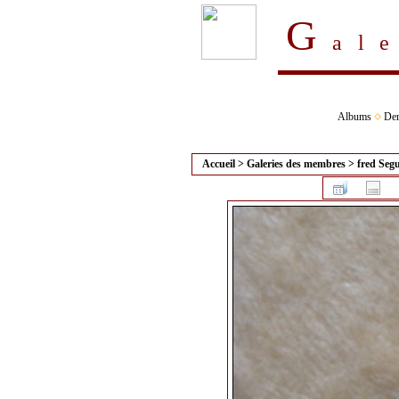
G
al
Albums
Der
Accueil
>
Galeries des membres
>
fred Seg