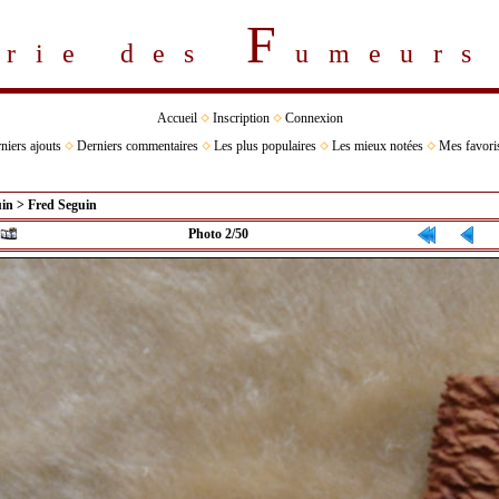
F
erie des
umeur
Accueil
Inscription
Connexion
niers ajouts
Derniers commentaires
Les plus populaires
Les mieux notées
Mes favori
uin
>
Fred Seguin
Photo 2/50