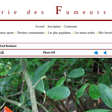
F
erie des
umeur
Accueil
Inscription
Connexion
niers ajouts
Derniers commentaires
Les plus populaires
Les mieux notées
Mes favori
Axel Reichert
Photo 6/8