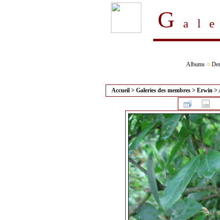
G
al
Albums
Der
Accueil
>
Galeries des membres
>
Erwin
>