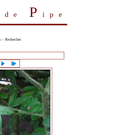
P
s de
ipe
s
Rechercher