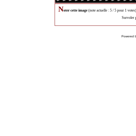
N
oter cette image
(note actuelle : 5 / 5 pour 1 votes
Survoler 
Powered 