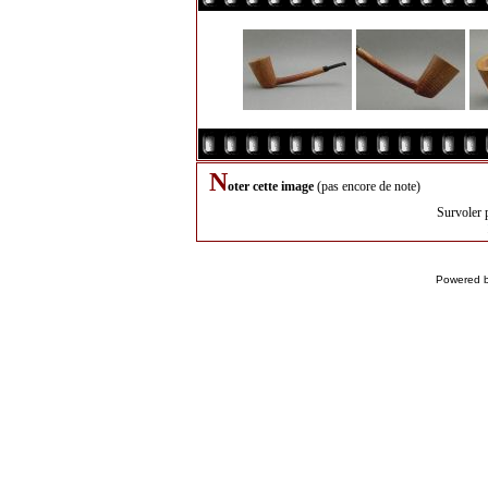
N
oter cette image
(pas encore de note)
Survoler 
Powered 