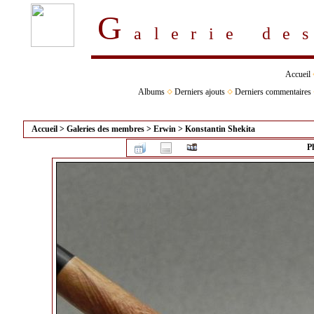
G
alerie d
Accueil
Albums
Derniers ajouts
Derniers commentaires
Accueil
>
Galeries des membres
>
Erwin
>
Konstantin Shekita
P