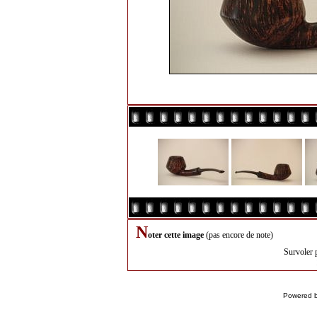
N
oter cette image
(pas encore de note)
Survoler 
Powered 