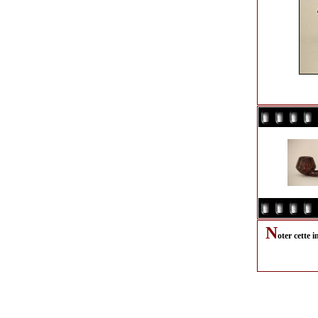
N
oter cette 