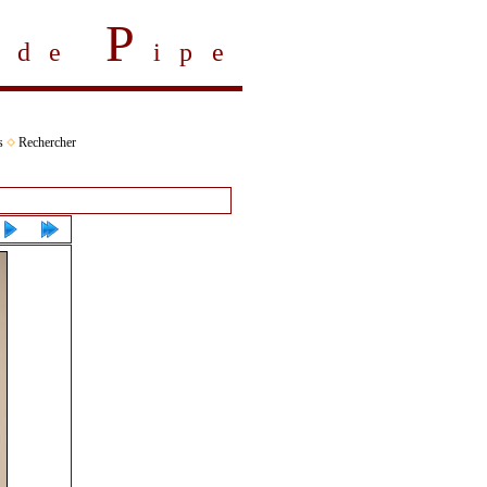
P
s de
ipe
s
Rechercher