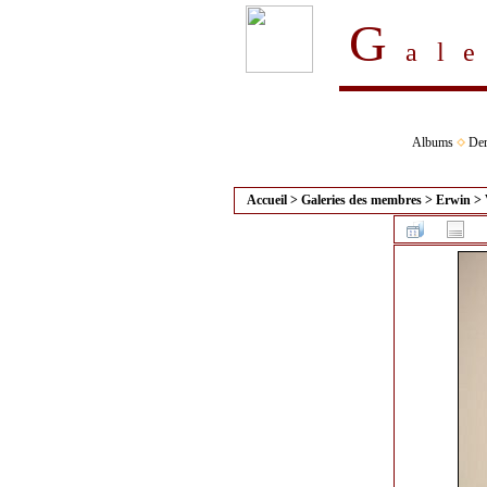
G
al
Albums
Der
Accueil
>
Galeries des membres
>
Erwin
>