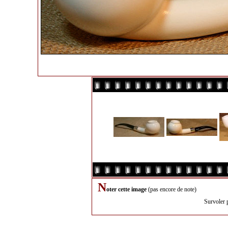
N
oter cette image
(pas encore de note)
Survoler 