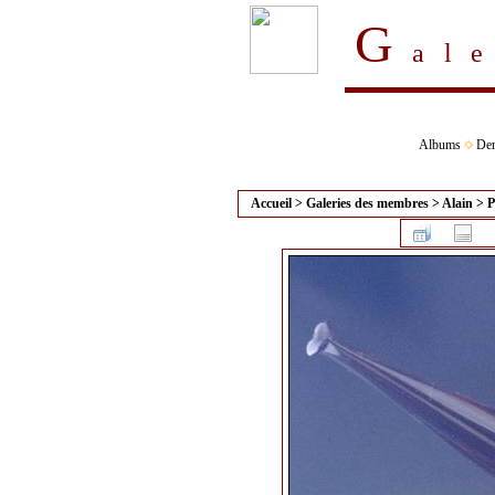
G
al
Albums
Der
Accueil
>
Galeries des membres
>
Alain
>
P