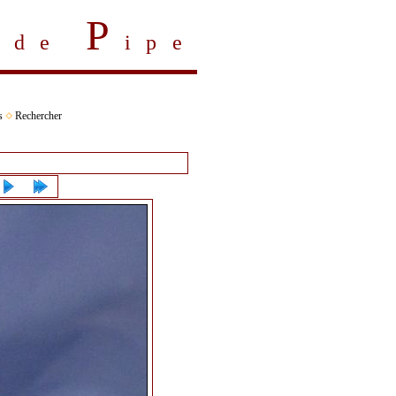
P
s de
ipe
s
Rechercher