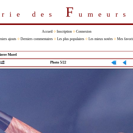
F
erie des
umeur
Accueil
Inscription
Connexion
niers ajouts
Derniers commentaires
Les plus populaires
Les mieux notées
Mes favori
ierre Morel
Photo 5/22