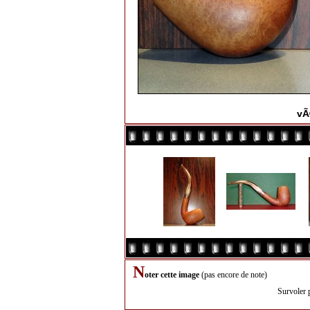
vÃ
N
oter cette image
(pas encore de note)
Survoler 