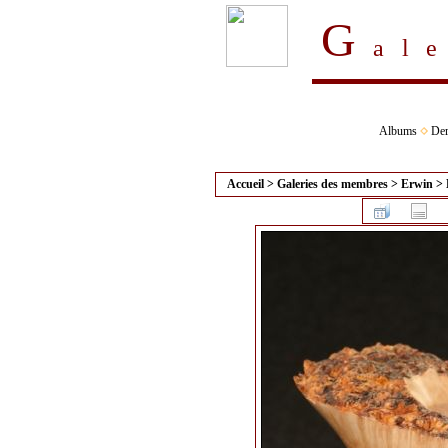
G
al
Albums
Der
Accueil
>
Galeries des membres
>
Erwin
>