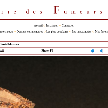
F
erie des
umeur
Accueil
Inscription
Connexion
niers ajouts
Derniers commentaires
Les plus populaires
Les mieux notées
Mes favori
Daniel Mustran
Photo 4/6