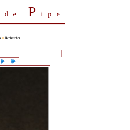
P
s de
ipe
s
Rechercher