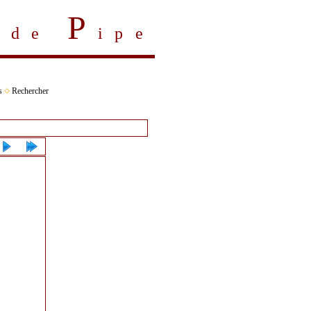
P
s de
ipe
s
Rechercher