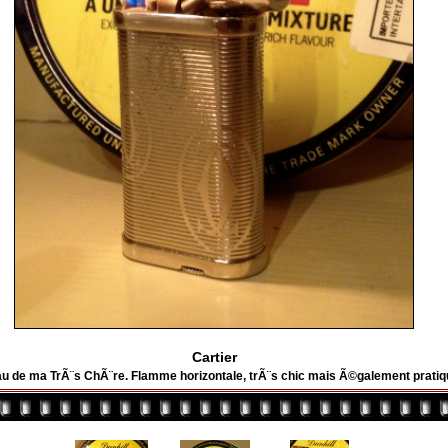
Cartier
u de ma TrÃ¨s ChÃ¨re. Flamme horizontale, trÃ¨s chic mais Ã©galement pratiq