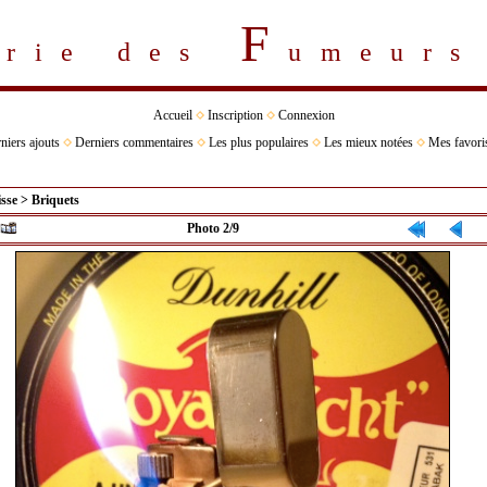
F
erie des
umeur
Accueil
Inscription
Connexion
niers ajouts
Derniers commentaires
Les plus populaires
Les mieux notées
Mes favori
isse
>
Briquets
Photo 2/9