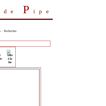
P
s de
ipe
s
Rechercher