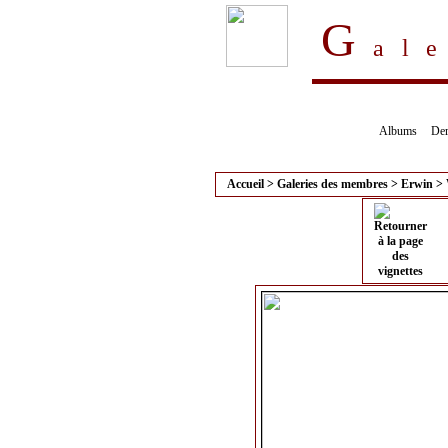
G
al
Albums
Der
Accueil
>
Galeries des membres
>
Erwin
>