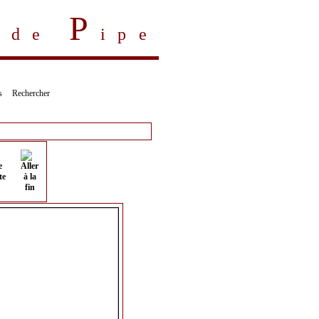
P
s de
ipe
s
Rechercher