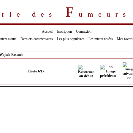
F
erie des
umeur
Accueil
Inscription
Connexion
niers ajouts
Derniers commentaires
Les plus populaires
Les mieux notées
Mes favori
Wojtek Pastuch
Photo 6/17