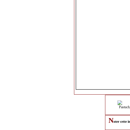
N
oter cette 