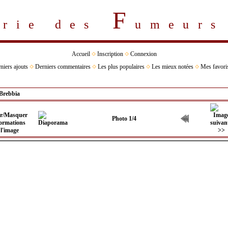
F
erie des
umeur
Accueil
Inscription
Connexion
niers ajouts
Derniers commentaires
Les plus populaires
Les mieux notées
Mes favori
Brebbia
Photo 1/4