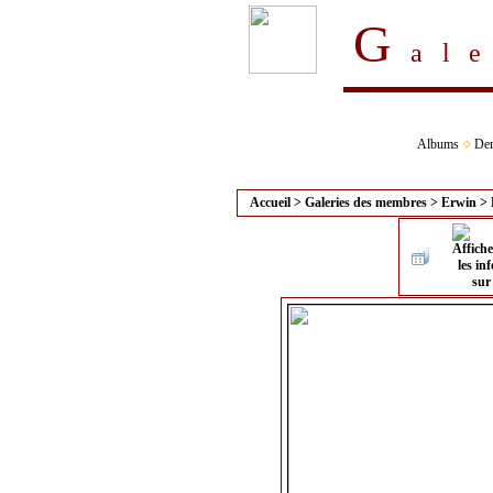
G
al
Albums
Der
Accueil
>
Galeries des membres
>
Erwin
>