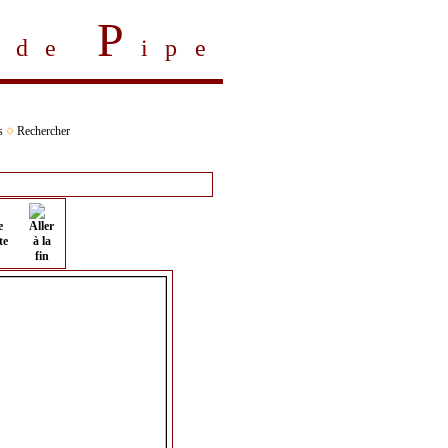
P
s de
ipe
s
Rechercher