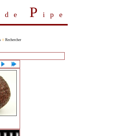
P
s de
ipe
s
Rechercher