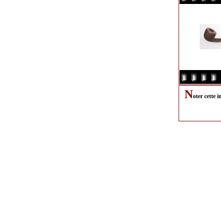
N
oter cette 