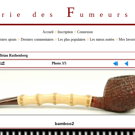
F
erie des
umeur
Accueil
Inscription
Connexion
niers ajouts
Derniers commentaires
Les plus populaires
Les mieux notées
Mes favori
Brian Ruthenberg
Photo 3/5
bamboo2