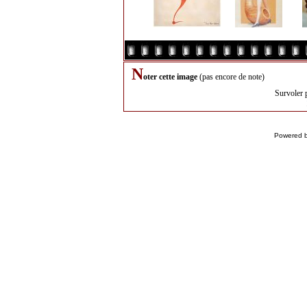
N
oter cette image
(pas encore de note)
Survoler 
Powered 