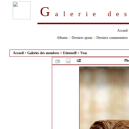
G
alerie d
Accueil
Albums
Derniers ajouts
Derniers commentaires
Accueil
>
Galeries des membres
>
EtienneB
>
Vrac
Pho