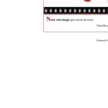
N
oter cette image
(pas encore de note)
Survoler 
Powered 