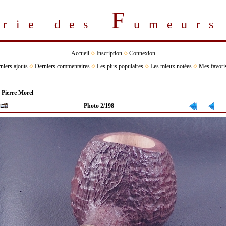
F
erie des
umeur
Accueil
Inscription
Connexion
niers ajouts
Derniers commentaires
Les plus populaires
Les mieux notées
Mes favori
>
Pierre Morel
Photo 2/198