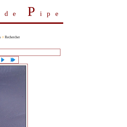
P
s de
ipe
s
Rechercher