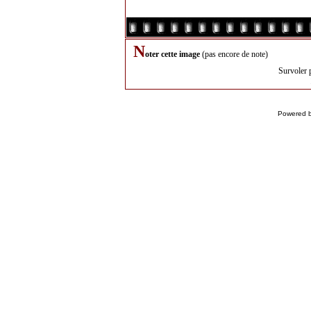
N
oter cette image
(pas encore de note)
Survoler 
Powered 