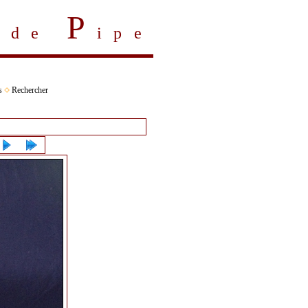
P
s de
ipe
s
Rechercher