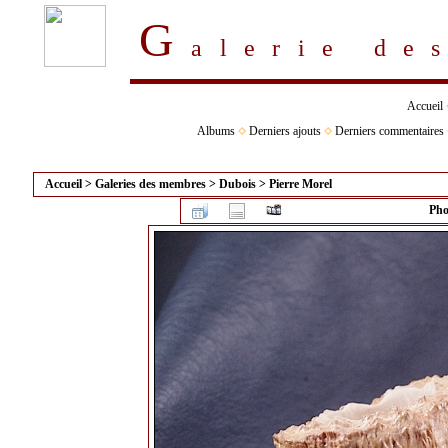
G
alerie d
Accueil
Albums
Derniers ajouts
Derniers commentaires
Accueil
>
Galeries des membres
>
Dubois
>
Pierre Morel
Pho