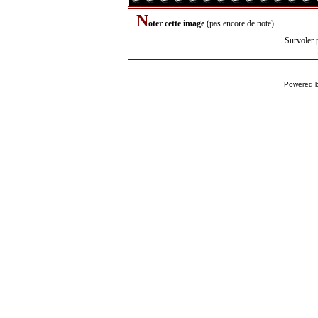
N
oter cette image
(pas encore de note)
Survoler 
Powered 