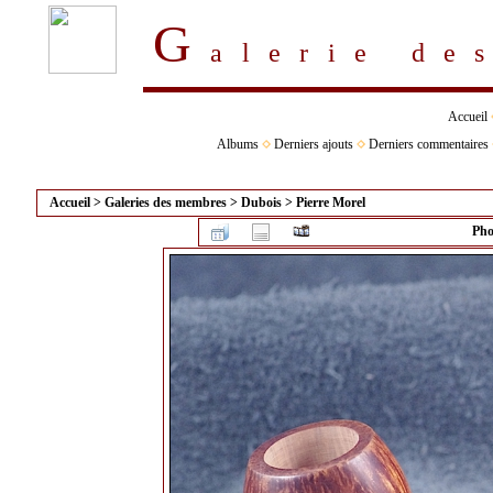
G
alerie d
Accueil
Albums
Derniers ajouts
Derniers commentaires
Accueil
>
Galeries des membres
>
Dubois
>
Pierre Morel
Pho