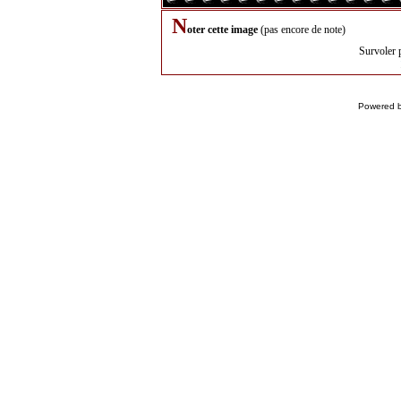
N
oter cette image
(pas encore de note)
Survoler 
Powered 