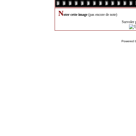
N
oter cette image
(pas encore de note)
Survoler 
Powered 